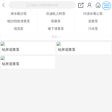
请输入您要搜索的内容
潜水吸沙泵
压滤机入料泵
IS清水离心泵
细沙回收渣浆泵
双吸泵
泥浆泵
混流泵
液下渣浆泵
污水泵
GC多级泵
D型多级泵
抽粪泵
更多
管道泵
钻井泥浆泵
潜污泵
钻井泥浆泵
钻井泥浆泵
卧式吸沙泵
管道增压泵
水泵配件
钻井泥浆泵