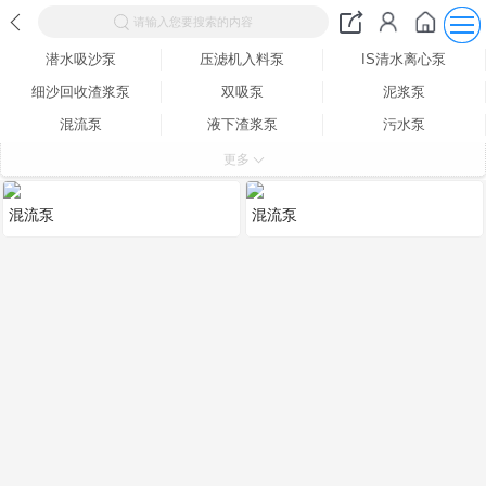
请输入您要搜索的内容
潜水吸沙泵
压滤机入料泵
IS清水离心泵
细沙回收渣浆泵
双吸泵
泥浆泵
混流泵
液下渣浆泵
污水泵
GC多级泵
D型多级泵
抽粪泵
更多
管道泵
钻井泥浆泵
潜污泵
混流泵
混流泵
卧式吸沙泵
管道增压泵
水泵配件