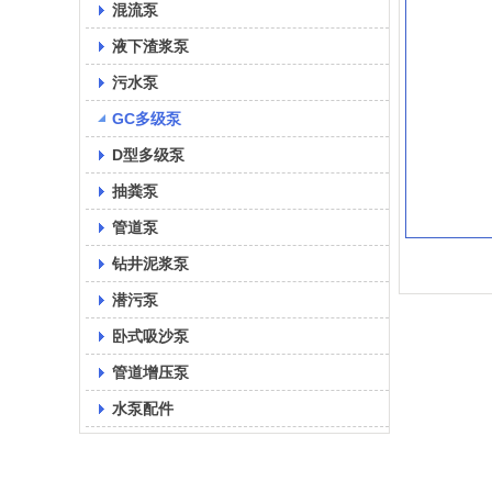
混流泵
液下渣浆泵
污水泵
GC多级泵
D型多级泵
抽粪泵
管道泵
钻井泥浆泵
潜污泵
卧式吸沙泵
管道增压泵
水泵配件