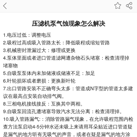
压滤机泵气蚀现象怎么解决
1.电压过低：调整电压
2.吸程过高或吸入管路太长：降低吸程或缩短管路
3.机械密封泄漏过大：修理或更换
4.泵体里面或者进口管道滤网遭杂物石头堵塞：检查清理掉
堵塞物
5.自吸泵泵体内未加储液或储液不足：加足
6.叶轮损坏或者磨损：更换新叶轮
7.出口管路安装不正确弯头太多：管道成N字型的管道太多建
议在最高点安装自动排气阀。
8.三相电机接线接反：互换其中两相。
9.自吸泵回流孔遭堵塞导致汽水无法分离：检查清理掉。
10.吸入管路漏气:：消除管路漏气现象，在允许吸程范围内检
查方法泵启动4-5分钟水还未吸上来请用耳朵贴近进口管道疑
是漏气的地方听有无吸气的声音，或者在疑是漏气的地方涂